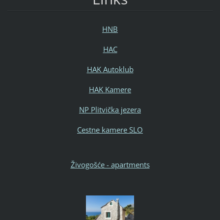
HNB
HAC
HAK Autoklub
HAK Kamere
NP Plitvička jezera
Cestne kamere SLO
Živogošće - apartments