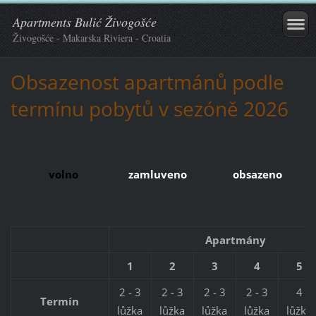
Apartments Bulić Živogošće
Živogošće - Makarska Riviera - Croatia
Obsazenost apartmánů podle
termínu pobytů v sezóně 2026
volno
zamluveno
obsazeno
Apartmány
1
2
3
4
5
2 - 3
2 - 3
2 - 3
2 - 3
4
Termín
lůžka
lůžka
lůžka
lůžka
lůžka